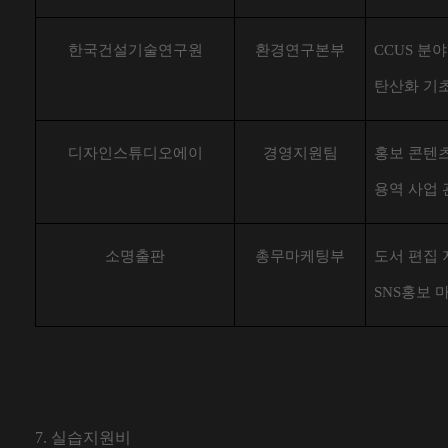
한국건설기술연구원
환경연구본부
CCUS 분야
탄산화 기
디자인스튜디오에이
경영지원팀
홍보 콘텐츠
용역 사업 
소명출판
총무마케팅부
도서 편집 
SNS홍보 
7.
실습지원비