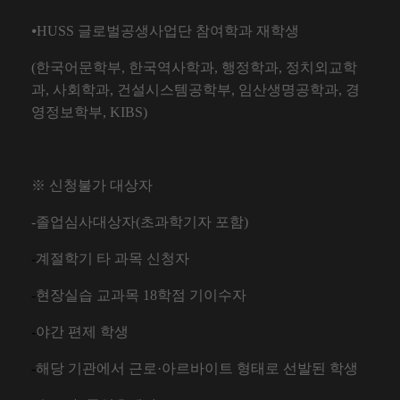
⦁
HUSS
글로벌공생사업단 참여학과 재학생
(
한국어문학부
,
한국역사학과
,
행정학과
,
정치외교학
과
,
사회학과
,
건설시스템공학부
,
임산생명공학과
,
경
영정보학부
, KIBS)
※
신청불가 대상자
-졸업심사대상자
(
초과학기자 포함
)
-
계절학기 타 과목 신청자
-
현장실습 교과목
18
학점 기이수자
-
야간 편제 학생
-
해당 기관에서 근로
·
아르바이트 형태로 선발된 학생