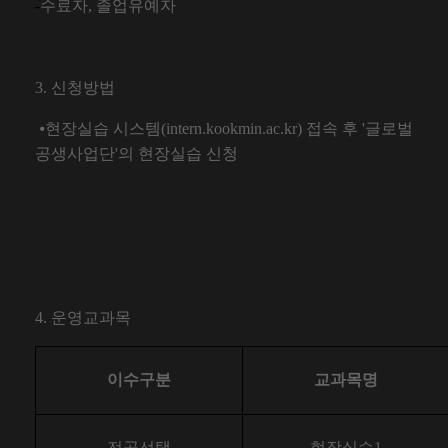
-
수료자
,
졸업유예자
3.
신청방법
⦁
현장실습 시스템
(intern.kookmin.ac.kr)
접속 후
'
글로벌
공생사업단
'
의 현장실습 신청
4.
운영교과목
이수구분
교과목명
전공선택
현장실습1