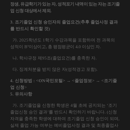
정생
,
유급학기가 있는 자
,
성적포기 내역이 있는 자는 조기졸
업 신청 대상에서 제외
.
3.
조기졸업 신청 승인자의 졸업요건
(
추후 졸업사정 결과
를 반드시 확인할 것
)
가
. 2025
학년도
1
학기 수강과목을 포함하여 전 과목의
성적이
B°
이상이고
,
총 평점평균이
4.0
이상인 자
.
나
.
학사규정 제
95
조
(
졸업요건
)
를 충족한 자
.
다
.
징계처분을 받지 않은 자
(
성적경고 포함
).
4.
신청방법
: <ON
국민포털
>
→
<
졸업정보
>
→
<
조기졸
업 신청
>
5.
유의사항
가
.
조기졸업을 신청한 학생은
4
월 초에 공지되는
‘
조기
졸업신청 승인 결과
’
를 반드시 확인하기 바랍니다
. (
신청
자격을 충족한 학생에 대하여 조기졸업 신청 승인이 되며
,
실제 졸업 가능 여부는 예비졸업사정 결과 및 최종졸업사