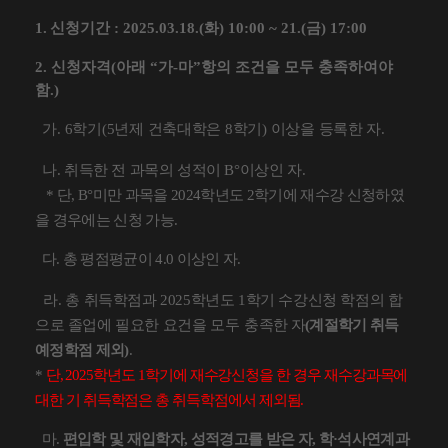
1.
신청기간
: 2025.03.18.(
화
) 10:00 ~ 21.(
금
) 17:00
2.
신청자격
(
아래
“
가
-
마
”
항의 조건을 모두 충족하여야
함
.)
가
. 6
학기
(5
년제 건축대학은
8
학기
)
이상을 등록한 자
.
나
.
취득한 전 과목의 성적이
B°
이상인 자
.
*
단
, B°
미만 과목을
2024
학년도
2
학기에 재수강 신청하였
을 경우에는 신청 가능
.
다
.
총 평점평균이
4.0
이상인 자
.
라
.
총 취득학점과
2025
학년도
1
학기 수강신청 학점의 합
으로 졸업에 필요한 요건을
모두
충족한 자
(
계절학기 취득
예정학점 제외
)
.
*
단
, 2025
학년도
1
학기에 재수강신청을 한 경우 재수강과목에
대한 기 취득학점은 총 취득학점에서 제외됨
.
마
.
편입학 및 재입학자
,
성적경고를 받은 자
,
학
·
석사연계과