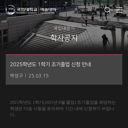
국민대공지
학사공지
2025학년도 1학기 조기졸업 신청 안내
박성구
25.03.15
2025
학년도
1
학기
(2025
년
8
월 졸업
)
조기졸업을 희망하는
학생은 다음 사항을 유의하여 기간 내에 신청하기 바랍니
다
.