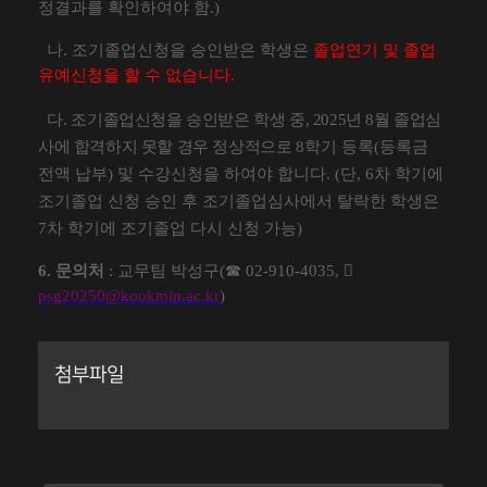
정결과를 확인하여야 함
.)
나
.
조기졸업신청을 승인받은 학생은
졸업연기 및 졸업
유예신청을 할 수 없습니다
.
다
.
조기졸업신청을 승인받은 학생 중
, 2025
년
8
월 졸업심
사에 합격하지 못할 경우 정상적으로
8
학기 등록
(
등록금
전액 납부
)
및 수강신청을 하여야 합니다
. (
단
, 6
차 학기에
조기졸업
신청 승인 후 조기졸업심사에서 탈락한 학생은
7
차 학기에 조기졸업 다시 신청 가능
)
6.
문의처
:
교무팀 박성구
(
☎
02-910-4035,

psg20250@kookmin.ac.kr
)
첨부파일