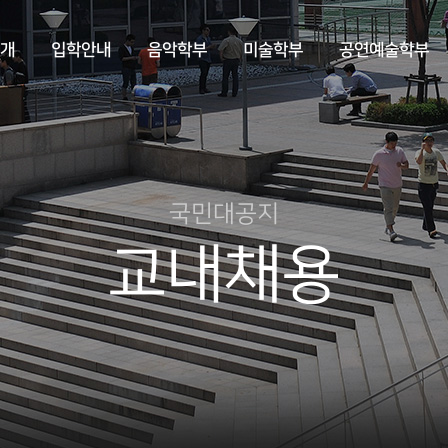
개
입학안내
음악학부
미술학부
공연예술학부
국민대공지
교내채용