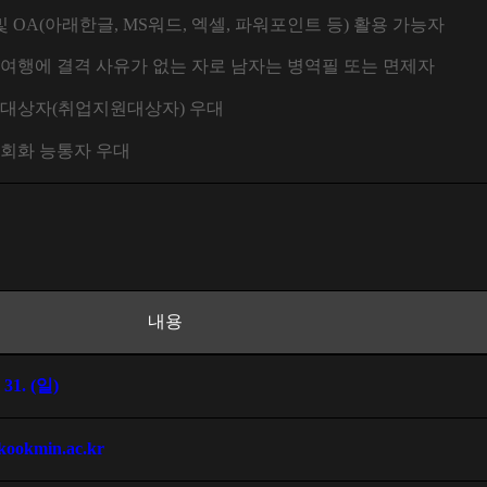
및
OA(
아래한글
, MS
워드
,
엑셀
,
파워포인트 등
)
활용 가능자
여행에 결격 사유가 없는 자로 남자는 병역필 또는 면제자
대상자
(
취업지원대상자
)
우대
회화 능통자 우대
내용
 31. (
일
)
kookmin.ac.kr