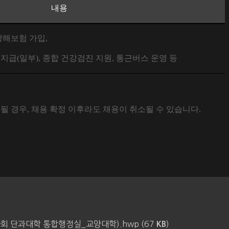
내용
상해보험 가입
,
 지급
(
일부
),
종합 건강검진 지원
,
통근버스 운영 등
될 경우
,
채용 확정 이후라도 채용이 취소될 수 있습니다
.
회 단과대학 통합행정실_교양대학).hwp (67
)
KB