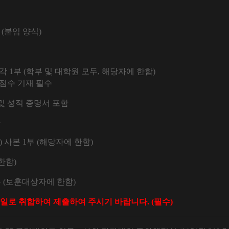
서
(
붙임 양식
)
 각
1
부
(
학부 및 대학원 모두
,
해당자에 한함
)
 점수 기재 필수
및 성적 증명서 포함
출
)
사본
1
부
(
해당자에 한함
)
한함
)
부
(
보훈대상자에 한함
)
일로 취합하여 제출하여 주시기 바랍니다
. (
필수
)