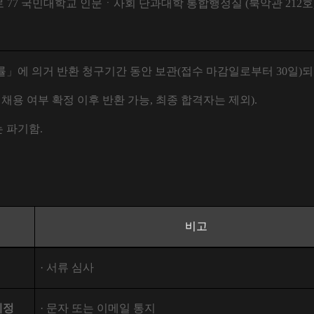
로
77
국민대학교 인문ㆍ사회 단과대학 통합행정실
(
북악관
212
호
률
」
에 의거 반환 청구기간 동안 보관
(
접수 마감일로부터
30
일
)
되
,
채용 여부 확정 이후 반환 가능
,
최종 합격자는 제외
).
는 파기함
.
비고
·
서류 심사
예정
·
문자 또는 이메일 통지