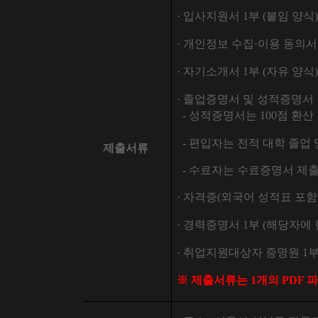
·
입사지원서
1
부
(
붙임 양식
)
·
개인정보 수집
·
이용 동의
·
자기소개서
1
부
(
자유 양식
)
·
졸업증명서 및 성적증명서
-
성적증명서는
100
점 환산
-
편입자는 전적 대학 졸업 
제출서류
-
수료자는 수료증명서 제
·
자격증
(
외국어 성적표 포함
·
경력증명서
1
부
(
해당자에 
·
취업지원대상자 증명원
1
※
제출서류는
1
개의
PDF
파