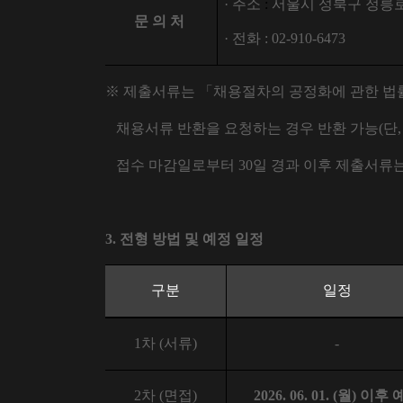
·
주소
:
서울시 성북구 정릉
문 의 처
·
전화
: 02-910-6473
※
제출서류는
「
채용절차의 공정화에 관한 법
채용서류 반환을 요청하는 경우 반환 가능
(
단
접수 마감일로부터
30
일 경과 이후 제출서류
3.
전형 방법 및 예정 일정
구분
일정
1
차
(
서류
)
-
2
차
(
면접
)
2026. 06. 01. (
월
)
이후 