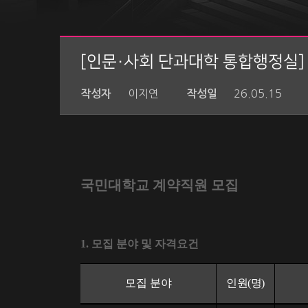
[인문·사회 단과대학 통합행정실]
이지연
26.05.15
작성자
작성일
국민대학교 계약직원 모집
1.
모집 분야 및 자격요건
모집 분야
인원
(
명
)