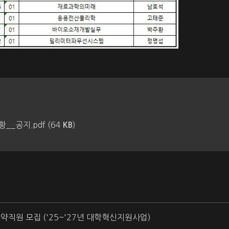
__공지.pdf (64
)
KB
약직원 모집 ('25~'27년 대학혁신지원사업)