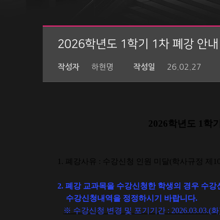
2026학년도 1학기 1차 폐강 안내
하현명
26.02.27
작성자
작성일
2026
학년도
1
학
1.
폐강사유
:
수강신청 인원 미달
(
학사규정 제
1
2.
폐강 교과목을 수강신청한 학생의 경우 수강
수강신청내역을 정정하시기 바랍니다
.
※
수강신청 변경 및 포기기간
: 2026.03.03.(화