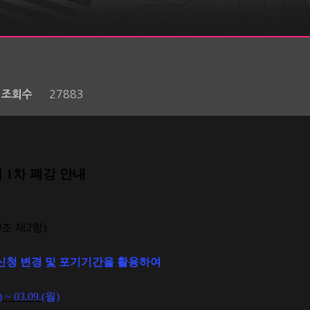
27883
조회수
기
1
차 폐강 안내
0
조 제
2
항
)
신청 변경 및 포기기간을 활용하여
) ~ 03.09.(월
)