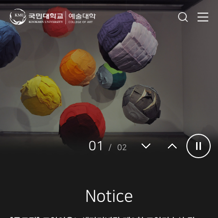
01
02
Notice