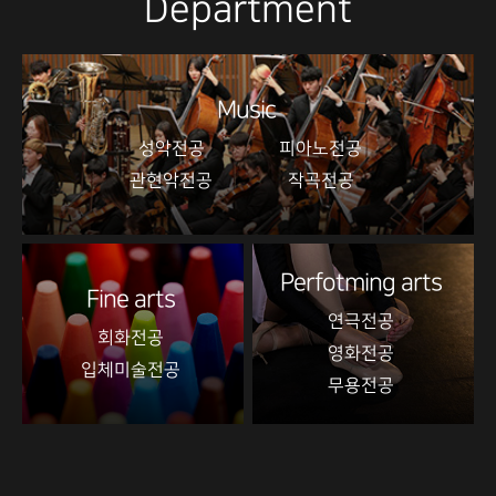
Department
Music
성악전공
피아노전공
관현악전공
작곡전공
Perfotming arts
Fine arts
연극전공
회화전공
영화전공
입체미술전공
무용전공