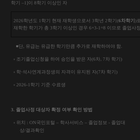
학기
–
1]
이
8
학기 이상인 자
2026
학년도
1
학기 현재 재학생으로서
3
학년
2
학기
(
6
차학기
)
재학한 학기가 총
3
학기 이상인 경우
6+3-1=8
이므로 졸업사정
◾
단
,
유급는 유급한 학기만큼 추가로 재학하여야 함
.
◦
조기졸업신청을 하여 승인을 받은 자
(6
차
, 7
차 학기
)
◦
학
·
석사연계과정생의 자격이 유지된 자
(7
차 학기
)
◦
2026-1
학기 기준 수료생
3.
졸업사정 대상자 확정 여부 확인 방법
◦
위치
: ON
국민포털
–
학사서비스
–
졸업정보
-
졸업대
상
/
결과확인