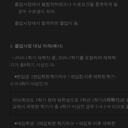
졸업사정에서 불합격하였으나 수료요건을 충족하게 될
경우 수료생이 되며
,
졸업사정에서 합격하면 졸업이 됨
.
2.
졸업사정 대상 자격
(
예시
)
◦
2026-1
학기 재학자 중
, 2026-1
학기를 포함하여 재학학
기가 총
8
학기 이상인 자
◾
편입생
: [
편입학한 학기차수
+
편입한 이후 재학한 학기
–
1]
이
8
학기 이상인 자
2026
학년도
1
학기 현재 재학생으로
3
학년
1
학기
(
5
차학기
)
로 
교에서 재학한 학기가 총
4
학기 이상인 경우
5+4-1=8
이므로 
◾
재입학생
: [
재입학한 학기차수
+
재입학 이후 재학한