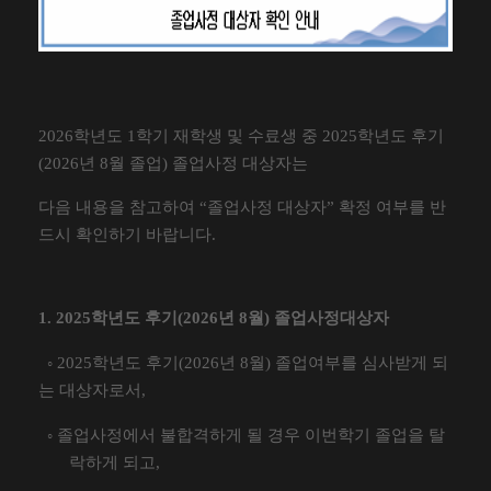
2026
학년도
1
학기 재학생 및 수료생 중
2025
학년도 후기
(2026
년
8
월 졸업
)
졸업사정 대상자는
다음 내용을 참고하여
“
졸업사정 대상자
”
확정 여부를 반
드시 확인하기 바랍니다
.
1. 2025
학년도 후기
(2026
년
8
월
)
졸업사정대상자
◦
2025
학년도 후기
(2026
년
8
월
)
졸업여부를 심사받게 되
는 대상자로서
,
◦
졸업사정에서 불합격하게 될 경우 이번학기 졸업을 탈
락하게 되고
,