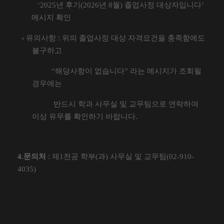
‘2025
년 후기
(2026
년
8
월
)
졸업사정 대상자입니다
’
메시지 확인
:
◦
유의사항
위의 졸업사정 대상 자격요건을 충족함에도
불구하고
“
해당사항이 없습니다
”
라는 메시지가 조회될
경우에는
반드시 학과 사무실 및 교무팀으로 연락하여
이상 유무를 확인하기 바랍니다
.
:
4.
문의처
제
1
전공 학부
(
과
)
사무실 및 교무팀
(02-910-
4035)