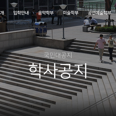
개
입학안내
음악학부
미술학부
공연예술학부
국민대공지
학사공지