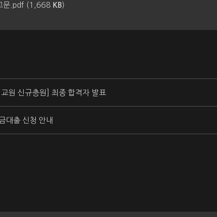
.pdf (1,668
)
KB
임교원 신규충원] 최종 합격자 발표
자금대출 신청 안내