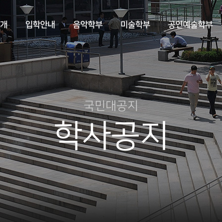
개
입학안내
음악학부
미술학부
공연예술학부
국민대공지
학사공지