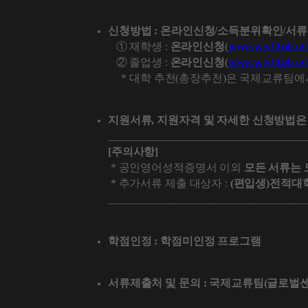
신청방법 : 온라인신청/소득분위확인/서류
① 재학생 :
온라인신청
(
www.worldjob.or.
② 졸업생 :
온라인신청
(
www.worldjob.or.
* 대학 추천(총장추천)은 국제교류팀에서
지원서류, 지원자격 및 자세한 신청방법은 '2
____________________________________
[주의사항]
* 공인영어성적증명서 이외
모든 서류는 모
* 추가서류 제출 대상자 :
(편입생)전적대
____________________________________
학점인정 : 학점미인정 프로그램
서류제출처 및 문의 : 국제교류팀(글로벌센터 20