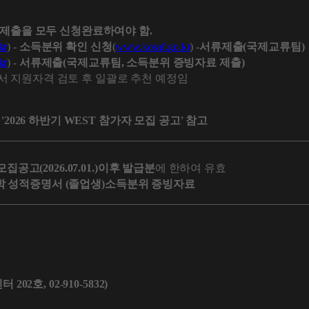
제출을 모두 신청완료하여야 함.
kr
) -
소득분위 확인 신청
(
www.kosaf.go.kr
) -
서류제출(국제교류팀)
kr
) -
서류제출(국제교류팀, 소득분위 증빙자료 제출)
 지원자격 검토 후 일괄로 추천 예정임
026 하반기 WEST 참가자 모집 공고' 참고
_________________________________________________________
집공고(2026.07.01.)이후 발급분
에 한하여 유효
학 성적증명서 (졸업생)소득분위 증빙자료
_________________________________________________________
2호, 02-910-5832)