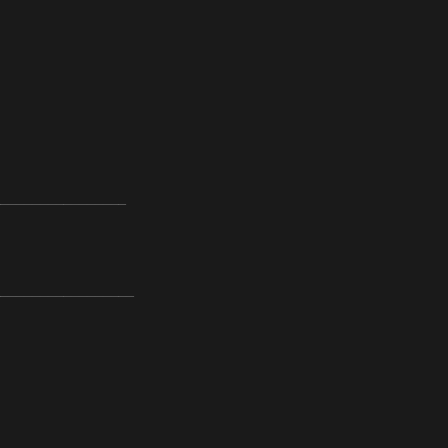
_________________
__________________