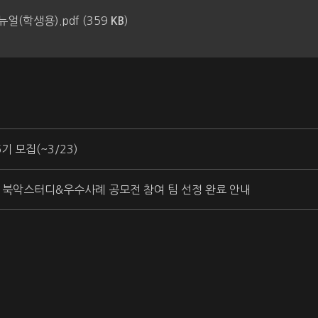
얼(학생용).pdf (359
)
KB
기 모집(~3/23)
학기 북악스터디&우수사례 공모전 참여 팀 선정 완료 안내