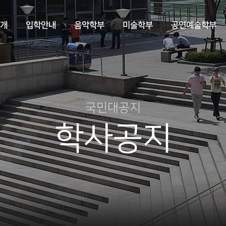
개
입학안내
음악학부
미술학부
공연예술학부
국민대공지
학사공지