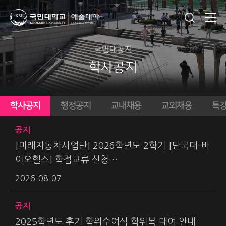
국민대공지
학사공지
학사공지
행정공지
교내채용
교외채용
특
공지
[미래자동차사업단] 2026학년도 2학기 [단국대-바
이오헬스] 학점교류 신청…
2026-08-07
공지
2025학년도 후기 학위수여식 학위복 대여 안내