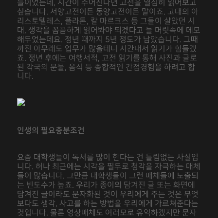
들이었는데, 시간이 주어진다면 고전을 열심히 읽어보고
싶습니다. 서양고전이든 동양고전이든 말이죠. 고대의 아
리스토텔레스, 플라톤, 칼 마르크스 등 그들이 살았던 시
대, 생각을 꼼꼼하게 읽어봐야 되겠다고 늘 머릿속에 메모
해두었는데요. 정년 때까지 5년 정도가 남았습니다. 그때
까진 아무래도 업무가 많을테니 시간내서 읽기가 힘들겠
죠. 정년 후에는 여행서적, 고전 읽기를 통해 사진과 글로
된 각국의 문물, 음식 등 종합적인 간접경험을 하려고 합
니다.
인생의 필요충분조건
요즘 대학생들이 독서를 많이 한다는 건 틀림없는 사실입
니다. 허나 최근에는 시각을 필두로 청각을 자극하는 매체
들이 많습니다. 그만큼 대학생들이 그런 매체들에 노출되
는 빈도수가 높죠. 우리가 종이의 담겨진 글 또는 화면에
담겨진 글이라도 문자화된 것이 우리에게 주는 것은 무엇
보다도 생각, 사고를 하는 방법을 우리에게 가르쳐준다는
것입니다. 물론 영상매체도 여러모로 유익하겠지만 문자