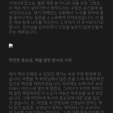
가져다주었고요. 물론 제목 뿐 아니라 내용 또한 그랬죠.
이 책은 제가 살아가면서 맞딱드리는 수많은 순간들에 늘
서있더라고요. 제가 처해있는 상황에서 ‘누구를 위하여 종
을 울리나’라는 질문을 스스로에게 던져보았습니다. 이 물
은 저와 함께 나이를 먹으면서 그 무게가 더 무거워지기도
합니다. 경각심을 심어주면서 긴장을 늦추지 않게 만들어
주는 제목입니다.
막연한 중요성, 책을 향한 탐닉의 시작.
제가 책과 친해질 수 있었던 계기는 바로 주변 환경에 있
습니다. 어렸을 적 부모님께서 많은 돈을 드려 세계문학전
집으로 책장을 채워주셨습니다. 아무래도 눈에 자주 보이
다보니 자연스레 펼치게 됐겠죠. 그러다가 우연히 책마다
에 꼽힌 책갈피라든가 누군가 써놓은 독후감을 보게 되었
습니다. 그때 막연하게 독서의 중요성에 대한 감을 잡은
것 같습니다. 또, 어렸을 적 반항심에 선생님이 권하는 책
이 읽기 싫었죠. 선생님이 권하는 책이라는 건 교과서나
참고서를 이야기하는 것이지요. 그 때 대체 읽을거리를 찾