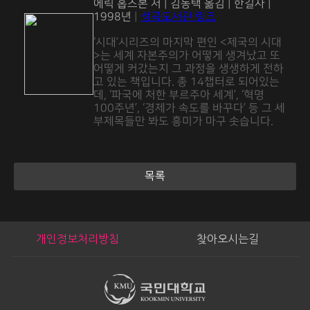
에릭 홉스본 저 | 김동택 옮김 | 한길사 |
1998년
|
성곡도서관 링크
‘시대’시리즈의 마지막 편인 <제국의 시대
>는 세계 자본주의가 어떻게 생겨났고 또
어떻게 커갔는지 그 과정을 생생하게 전하
고 있는 책입니다. 총 14챕터로 되어있는
데, ‘파국에 처한 부르주아 세계’, ‘혁명
100주년’, ‘경제가 속도를 바꾸다’ 등 그 세
부제목들만 봐도 흥미가 마구 솟습니다.
목록
개인정보처리방침
찾아오시는길