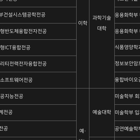
부건설시스템공학전공
응용화학부
과학기술
이학
대학
능형반도체융합전자전공
응용화학부
식품영양학
형ICT융합전공
정보보안암
빌리티전력전자융합전공
융합바이오
 소프트웨어전공
인공지능전공
미술학부 
계전공
예술대학
미술학부 
전공
공연예술학
예·