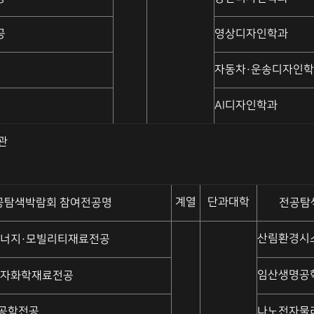
공
영상디자인학과
자동차·운송디자인
AI디자인학과
육관
계열
단과대학
공탐색박람회 참여전공명
전공탐
산림환경시
에너지·모빌리티재료전공
임산생명공
전자화학재료전공
공학전공
나노전자물