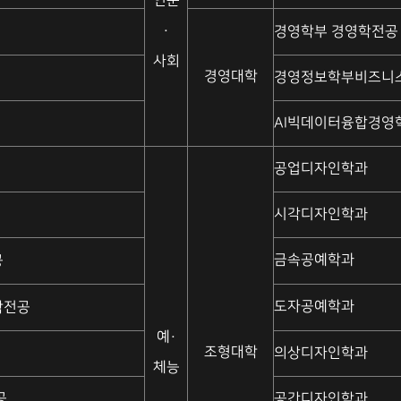
인문
·
경영학부 경영학전공
사회
경영대학
경영정보학부비즈니스
AI빅데이터융합경영
공업디자인학과
시각디자인학과
금속공예학과
공
도자공예학과
학전공
예·
조형대학
의상디자인학과
체능
공
공간디자인학과