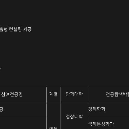
맞춤형 컨설팅 제공
관
계열
단과대학
 참여전공명
전공탐색박
경제학과
공
경상대학
국제통상학과