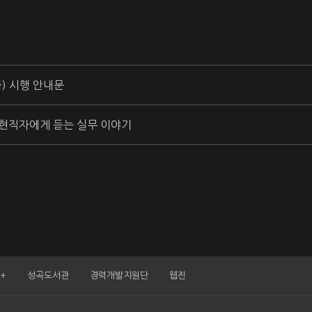
과) 시행 안내문
 현직자에게 듣는 실무 이야기
+
성곡도서관
경력개발지원단
웹진