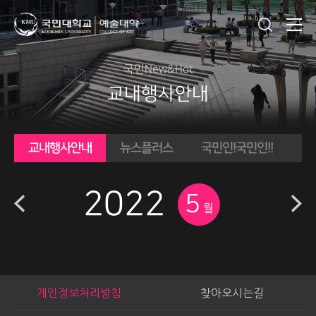
국민New&Hot
교내행사안내
교내행사안내
뉴스플러스
국민인!
국민인!!
U
2022
5
월
개인정보처리방침
찾아오시는길