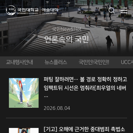
국민New&Hot
언론속의 국민
교내행사안내
뉴스플러스
국민인!
국민인!!
UCC
퍼팅 잘하려면… 볼 경로 정확히 정하고
임팩트뒤 시선은 멈춰라[최우열의 네버
…
2026.08.04
[기고] 오해에 근거한 중대범죄 촉법소