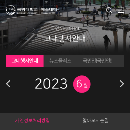
국민New&Hot
교내행사안내
교내행사안내
뉴스플러스
국민인!
국민인!!
U
2023
6
월
개인정보처리방침
찾아오시는길