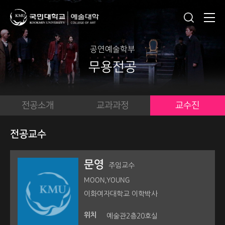
공연예술학부
무용전공
전공소개
교과과정
교수진
전공교수
문영
주임교수
MOON,YOUNG
이화여자대학교 이학박사
위치
예술관2층20호실